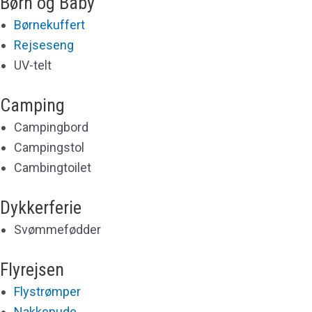
Børn og Baby
Børnekuffert
Rejseseng
UV-telt
Camping
Campingbord
Campingstol
Cambingtoilet
Dykkerferie
Svømmefødder
Flyrejsen
Flystrømper
Nakkepude