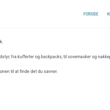
FORSIDE
K
k.
dstyr, fra
kufferter
og
backpacks
, til
sovemasker
og
nakke
nen til at finde det du savner.